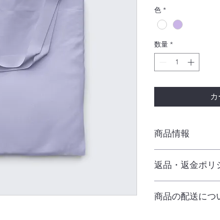
格
色
*
数量
*
カ
商品情報
商品の詳細を入力し
返品・返金ポリ
明に加え、商品の特
しましょう。
返品・返金ポリシー
商品の配送につ
満足しなかった場合
の手順などを説明し
顧客からの信頼を獲
配送地域、料金、所